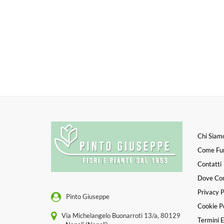
Chi Siam
Come Fu
Contatti
Dove Co
Privacy P
Pinto Giuseppe
Cookie Po
Via Michelangelo Buonarroti 13/a, 80129
Termini E