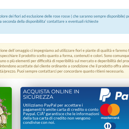
colore dei fiori ad esclusione delle rose rosse ( che saranno sempre disponibile) 
a seconda della disponibilita' contattare x eventuali richieste
zione dell´omaggio ci impegniamo ad utilizzare fiori e piante di qualità e faremo t
rispecchiare il prodotto scelto quanto a forma, contenuti e colori. Sono comunq
 uno o più elementi per difficoltà di reperibilità sul mercato e deperibilità del pro
i intendono accettate dal cliente ordinante a condizione che il prodotto offra alm
tà/prezzo. Puoi sempre contattarci per concordare quanto ritieni necessario.
ACQUISTA ONLINE IN
SICUREZZA
Utilizziamo PayPal per accettare i
pagamenti tramite carta di credito o conto
Paypal. CiÃ² garantisce che le informazioni
della tua carta di credito non vengono
condivise con noi.