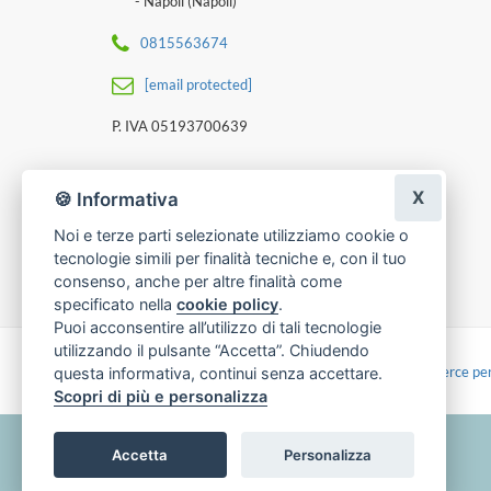
- Napoli (Napoli)
0815563674
[email protected]
P. IVA 05193700639
X
🍪 Informativa
Noi e terze parti selezionate utilizziamo cookie o
tecnologie simili per finalità tecniche e, con il tuo
consenso, anche per altre finalità come
specificato nella
cookie policy
.
Puoi acconsentire all’utilizzo di tali tecnologie
utilizzando il pulsante “Accetta”. Chiudendo
Made with
by
Infoser.it
-
Realizzazione Siti ecommerce per
questa informativa, continui senza accettare.
Scopri di più e personalizza
Accetta
Personalizza