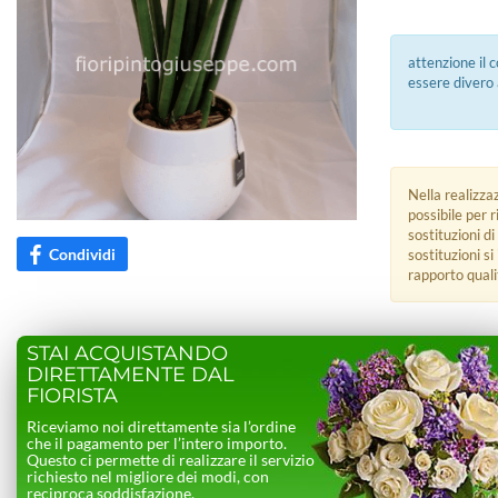
attenzione il 
essere divero 
Nella realizza
possibile per 
sostituzioni di
Condividi
sostituzioni s
rapporto quali
STAI ACQUISTANDO
DIRETTAMENTE DAL
FIORISTA
Riceviamo noi direttamente sia l’ordine
che il pagamento per l’intero importo.
Questo ci permette di realizzare il servizio
richiesto nel migliore dei modi, con
reciproca soddisfazione.