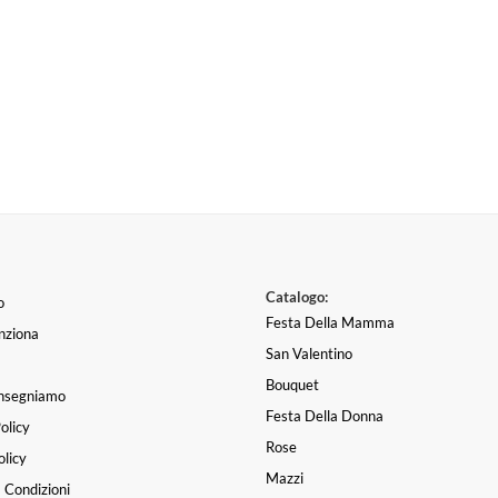
Catalogo:
o
Festa Della Mamma
nziona
San Valentino
Bouquet
nsegniamo
Festa Della Donna
olicy
Rose
licy
Mazzi
 Condizioni