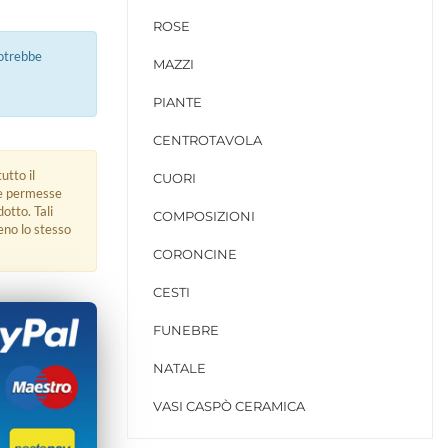
ROSE
potrebbe
MAZZI
PIANTE
CENTROTAVOLA
utto il
CUORI
ue permesse
dotto. Tali
COMPOSIZIONI
eno lo stesso
CORONCINE
CESTI
FUNEBRE
NATALE
VASI CASPÒ CERAMICA